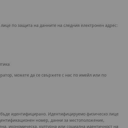
 лице по защита на данните на следния електронен адрес:
итика
тратор, можете да се свържете с нас по имейл или по
да бъде идентифицирано. Идентифицируемо физическо лице
идентификационен номер, данни за местоположение,
ена, икономическа, културна или социална идентичност на