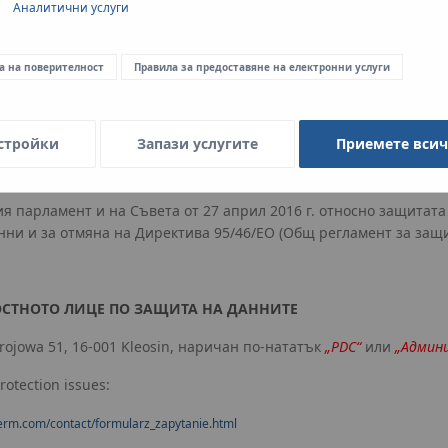
Аналитични услуги
ашите курсове, както и физическо лице, което участва или въз
абиране, провеждани от Администратора, или който е дал съгл
а на поверителност
Правила за предоставяне на електронни услуги
е обработват от Администратора, включително Кандидата, Клие
които се свързват с Администратора,
стройки
Запази услугите
Приемете вси
а защита на личните данни,
кия парламент и на Съвета от 27 април 2016 г. относно защита
ни и за отмяна на Директива 95/46/ЕО (Общ регламент за защи
ОСТНОТО ЛИЦЕ ПО ЗАЩИТА НА ДАННИТЕ
drojowa 51, 16-001 Kleosin, наричан по-нататък
„PDC“
или
„Админ
rotection issues:
therm.com/contact/formularz_zapytanie.html