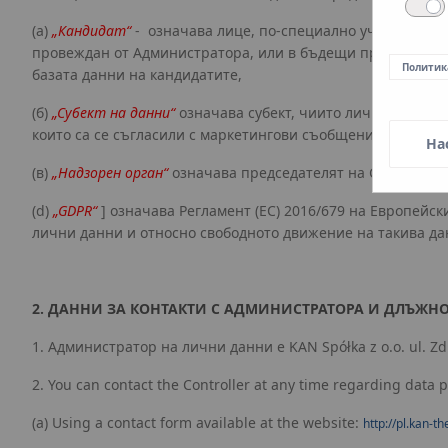
(a)
„Кандидат“
- означава лице, по-специално участник в н
провеждан от Администратора, или в бъдещи процеси на н
Политик
базата данни на кандидатите,
(б)
„Субект на данни“
означава субект, чиито лични данни с
които са се съгласили с маркетингови съобщения, лица, 
На
(в)
„Надзорен орган“
означава председателят на Службата з
(d)
„GDPR“
] означава Регламент (ЕС) 2016/679 на Европейс
лични данни и относно свободното движение на такива дан
2. ДАННИ ЗА КОНТАКТИ С АДМИНИСТРАТОРА И ДЛЪЖН
1. Администратор на лични данни е KAN Spółka z o.o. ul. Z
2. You can contact the Controller at any time regarding data p
(a) Using a contact form available at the website:
http://pl.kan-