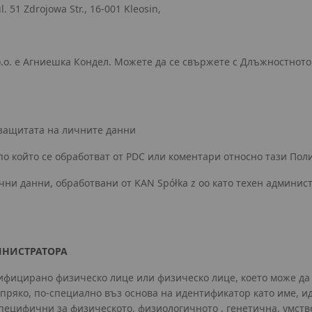
ul. 51 Zdrojowa Str., 16-001 Kleosin,
o.o. е Агниешка Кондел. Можете да се свържете с Длъжностното
с защитата на личните данни
о който се обработват от PDC или коментари относно тази Пол
чни данни, обработвани от KAN Spółka z oo като техен админис
ИНИСТРАТОРА
тифицирано физическо лице или физическо лице, което може 
епряко, по-специално въз основа на идентификатор като име, 
пецифични за физическото, физиологичното , генетична, умств