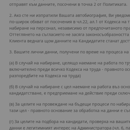
отправят към данните, посочени в точка 2 от Политиката.
2. Ако сте ни изпратили Вашата автобиография, Ви уведо
по-широк обхват от посочения в чл.22, ал.1 от Кодекса на
набиране на персонал, независимо от предпочитаното пра
Оттеглянето на съгласието не засяга законосъобразността
Клиента веднага щом данните на Кандидатите станат достъ
3. Вашите лични данни, получени по време на процеса на 
(a) В случай на набиране, целящо наемане на работа по т
включително преди всичко Кодекса на труда - правното осн
разпоредбите на Кодекса на труда)
(б) В случай на набиране с цел наемане на работа въз ос
кандидатстване, е предприемане на действие преди сключван
(в) За целите на провеждане на бъдещи процеси по набира
тази цел - правното основание за обработка на данни е съгл
(г) За целите на подбора на кандидати, проверка на ваши
данни е легитимният интерес на Администратора (чл. 6, п