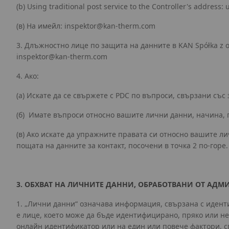
(b) Using traditional post service to the Controller's address: 
(в) На имейл:
inspektor@kan-therm.com
3. Длъжностно лице по защита на данните в KAN Spółka z 
inspektor@kan-therm.com
4. Ако:
(a) Искате да се свържете с PDC по въпроси, свързани съ
(б) Имате въпроси относно вашите лични данни, начина, п
(в) Ако искате да упражните правата си относно вашите ли
пощата на данните за контакт, посочени в точка 2 по-горе.
3. ОБХВАТ НА ЛИЧНИТЕ ДАННИ, ОБРАБОТВАНИ ОТ АДМ
1. „Лични данни“ означава информация, свързана с иден
е лице, което може да бъде идентифицирано, пряко или н
онлайн идентификатор или на един или повече фактори, с