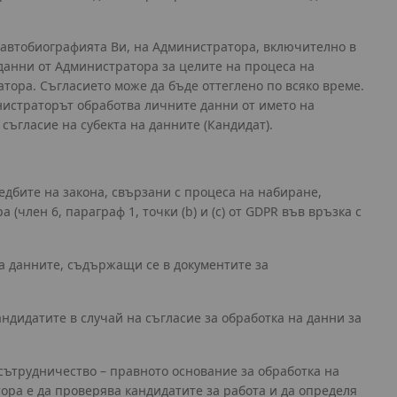
 автобиографията Ви, на Администратора, включително в
а данни от Администратора за целите на процеса на
тора. Съгласието може да бъде оттеглено по всяко време.
инистраторът обработва личните данни от името на
ъгласие на субекта на данните (Кандидат).
едбите на закона, свързани с процеса на набиране,
член 6, параграф 1, точки (b) и (c) от GDPR във връзка с
на данните, съдържащи се в документите за
ндидатите в случай на съгласие за обработка на данни за
 сътрудничество – правното основание за обработка на
тора е да проверява кандидатите за работа и да определя