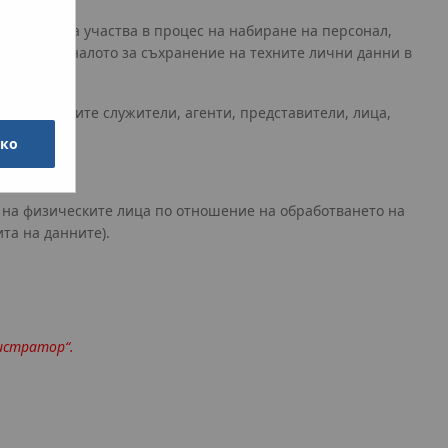
намерява да участва в процес на набиране на персонал,
асие в миналото за съхранение на техните лични данни в
нта и техните служители, агенти, представители, лица,
чко
та на физическите лица по отношение на обработването на
та на данните).
истратор“.