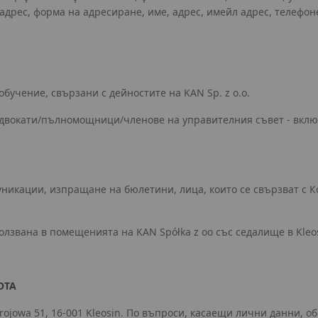
адрес, форма на адресиране, име, адрес, имейл адрес, телефон
обучение, свързани с дейностите на KAN Sp. z o.o.
/адвокати/пълномощници/членове на управителния съвет - вклю
омуникации, изпращане на бюлетини, лица, които се свързват с
олзвана в помещенията на KAN Spółka z oo със седалище в Kleos
ОТА
Zdrojowa 51, 16-001 Kleosin. По въпроси, касаещи лични данни, 