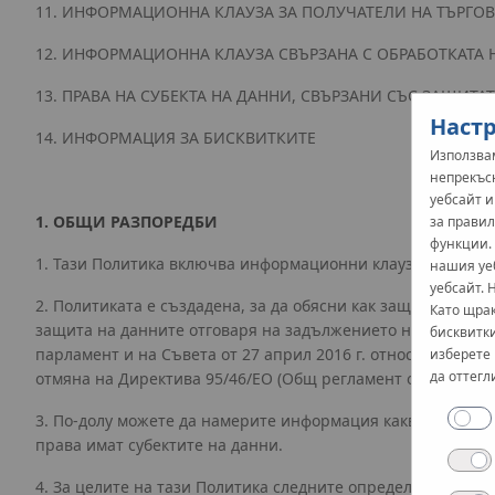
11. ИНФОРМАЦИОННА КЛАУЗА ЗА ПОЛУЧАТЕЛИ НА ТЪРГ
12. ИНФОРМАЦИОННА КЛАУЗА СВЪРЗАНА С ОБРАБОТКАТА 
13. ПРАВА НА СУБЕКТА НА ДАННИ, СВЪРЗАНИ СЪС ЗАЩИТА
Настр
14. ИНФОРМАЦИЯ ЗА БИСКВИТКИТЕ
Използвам
непрекъс
уебсайт 
1.
ОБЩИ РАЗПОРЕДБИ
за правил
функции.
1. Тази Политика включва информационни клаузи относно об
нашия уе
уебсайт. 
2. Политиката е създадена, за да обясни как защитаваме 
Като щрак
защита на данните отговаря на задължението на KAN Spółka
бисквитки
парламент и на Съвета от 27 април 2016 г. относно защит
изберете 
да оттегл
отмяна на Директива 95/46/ЕО (Общ регламент относно за
3. По-долу можете да намерите информация какви лични д
права имат субектите на данни.
4. За целите на тази Политика следните определения означ