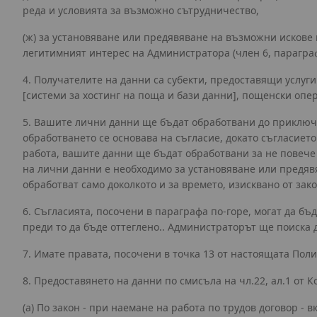
реда и условията за възможно сътрудничество,
(ж) за установяване или предявяване на възможни искове 
легитимният интерес на Администратора (член 6, параграф 
4. Получателите на данни са субекти, предоставящи услуг
[системи за хостинг на поща и бази данни], пощенски опе
5. Вашите лични данни ще бъдат обработвани до приключв
обработването се основава на съгласие, докато съгласието
работа, вашите данни ще бъдат обработвани за не повече 
на лични данни е необходимо за установяване или предяв
обработват само доколкото и за времето, изисквано от зако
6. Съгласията, посочени в параграфа по-горе, могат да бъ
преди то да бъде оттеглено.. Администраторът ще поиска 
7. Имате правата, посочени в точка 13 от настоящата Поли
8. Предоставянето на данни по смисъла на чл.22, ал.1 от К
(а) По закон - при наемане на работа по трудов договор -