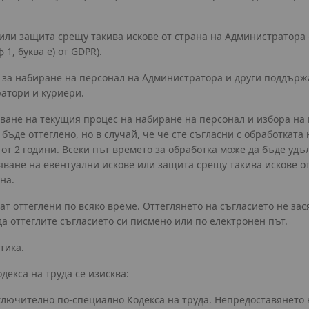
или защита срещу такива искове от страна на Администратора 
1, буква е) от GDPR).
и за набиране на персонал на Администратора и други поддържа
ратори и куриери.
ане на текущия процес на набиране на персонал и избора на к
 бъде оттеглено, но в случай, че че сте съгласни с обработка
от 2 години. Всеки път времето за обработка може да бъде удъл
яване на евентуални искове или защита срещу такива искове от
на.
дат оттеглени по всяко време. Оттеглянето на съгласието не з
да оттеглите съгласието си писмено или по електронен път.
тика.
одекса на труда се изисква:
 включително по-специално Кодекса на труда. Непредоставянето