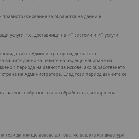
- правното основание за обработка на данни е
щи услуги, т.е. доставчици на ИТ системи и ИТ услуги
андидат(и) от Администратора и, доколкото
та на вашите данни за целите на бъдещо набиране на
жено с периода на давност за искове, ако обработването
 страна на Администратора. След този период данните се
асяга законосъобразността на обработката, извършена
 на тези данни ще доведе до това, че вашата кандидатура