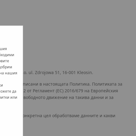
ашия
обходими
овите
одобрим
ka z o.o. ul. Zdrojowa 51, 16-001 Kleosin.
 на нашия
о начина, описани в настоящата Политика. Политиката за
ки
графи 1 и 2 от Регламент (ЕС) 2016/679 на Европейския
можете да
и данни и свободното движение на такива данни и за
витки или
за каква конкретна цел обработваме данните и какви