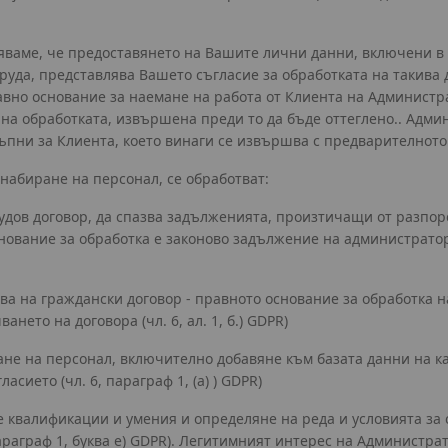
мяваме, че предоставянето на Вашите лични данни, включени в
 труда, представлява Вашето съгласие за обработката на такив
вно основание за наемане на работа от Клиента на Администра
 на обработката, извършена преди то да бъде оттеглено.. Адм
пни за Клиента, което винаги се извършва с предварителното с
набиране на персонал, се обработват:
рудов договор, да спазва задълженията, произтичащи от разпор
ование за обработка е законово задължение на администратора (
нова на граждански договор - правното основание за обработка 
ето на договора (чл. 6, ал. 1, б.) GDPR)
не на персонал, включително добавяне към базата данни на ка
асието (чл. 6, параграф 1, (а) ) GDPR)
те квалификации и умения и определяне на реда и условията за
араграф 1, буква е) GDPR). Легитимният интерес на Администра