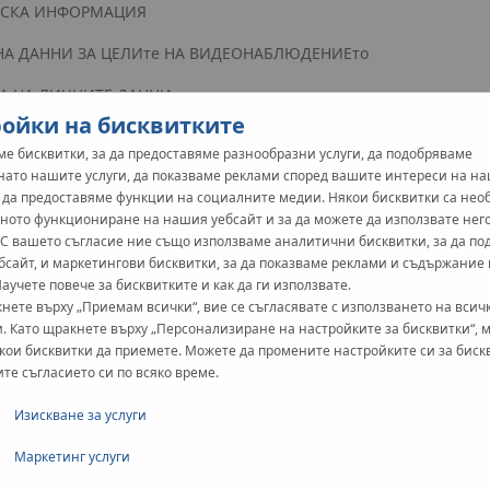
ОВСКА ИНФОРМАЦИЯ
НА ДАННИ ЗА ЦЕЛИте НА ВИДЕОНАБЛЮДЕНИЕто
ТА НА ЛИЧНИТЕ ДАННИ
ойки на бисквитките
е бисквитки, за да предоставяме разнообразни услуги, да подобряваме
нато нашите услуги, да показваме реклами според вашите интереси на н
и да предоставяме функции на социалните медии. Някои бисквитки са не
ното функциониране на нашия уебсайт и за да можете да използвате нег
 С вашето съгласие ние също използваме аналитични бисквитки, за да п
работката на лични данни от Администратора на данни - KAN Spół
бсайт, и маркетингови бисквитки, за да показваме реклами и съдържание
Научете повече за бисквитките и как да ги използвате.
личните данни. Ние използваме лични данни само за целите и п
нете върху „Приемам всички“, вие се съгласявате с използването на всич
 z o.o. да предоставя информация по смисъла на член 13, пара
. Като щракнете върху „Персонализиране на настройките за бисквитки“, 
ата на физически лица по отношение на обработването на личн
кои бисквитки да приемете. Можете да промените настройките си за биск
ите съгласието си по всяко време.
щитата на данните), наричана по-долу GDPR.
Изискване за услуги
анни събираме, обработваме и съхраняваме. Винаги посочваме 
Маркетинг услуги
ават:{