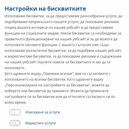
Настройки на бисквитките
Използваме бисквитки, за да предоставяме разнообразни услуги, да
подобряваме непрекъснато нашите услуги, да показваме реклами
SYSTEM
KAN-therm
според вашите интереси на нашия уебсайт и да предоставяме
Steel
функции на социалните медии. Някои бисквитки са необходими за
правилното функциониране на нашия уебсайт и за да можете да
използвате неговите функции. С вашето съгласие ние също
използваме аналитични бисквитки, за да подобрим нашия уебсайт,
и маркетингови бисквитки, за да показваме реклами и съдържание
на нашия уебсайт. Научете повече за бисквитките и как да ги
използвате.
Като щракнете върху „Приемам всички“, вие се съгласявате с
използването на всички бисквитки. Като щракнете върху
„Персонализиране на настройките за бисквитки“, можете да
изберете кои бисквитки да приемете. Можете да промените
настройките си за бисквитки или да оттеглите съгласието си по
всяко време.
Изискване за услуги
Маркетинг услуги