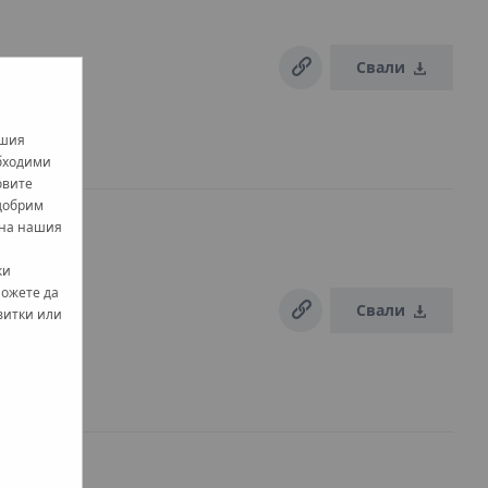
Свали
ашия
обходими
овите
одобрим
 на нашия
ки
можете да
Свали
витки или