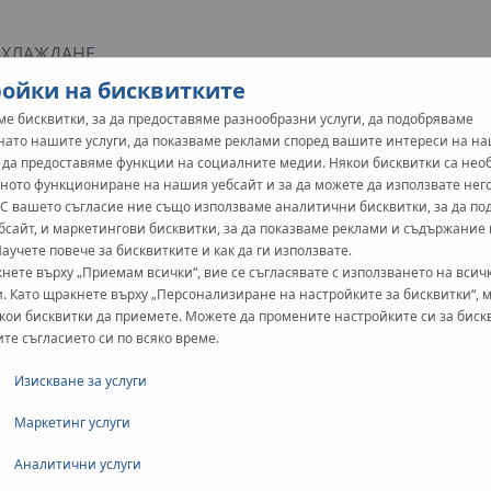
ОХЛАЖДАНЕ
ойки на бисквитките
е бисквитки, за да предоставяме разнообразни услуги, да подобряваме
нато нашите услуги, да показваме реклами според вашите интереси на н
и да предоставяме функции на социалните медии. Някои бисквитки са не
ното функциониране на нашия уебсайт и за да можете да използвате нег
 С вашето съгласие ние също използваме аналитични бисквитки, за да п
бсайт, и маркетингови бисквитки, за да показваме реклами и съдържание
Научете повече за бисквитките и как да ги използвате.
нете върху „Приемам всички“, вие се съгласявате с използването на всич
. Като щракнете върху „Персонализиране на настройките за бисквитки“, 
сталации
кои бисквитки да приемете. Можете да промените настройките си за биск
ите съгласието си по всяко време.
Изискване за услуги
Маркетинг услуги
Аналитични услуги