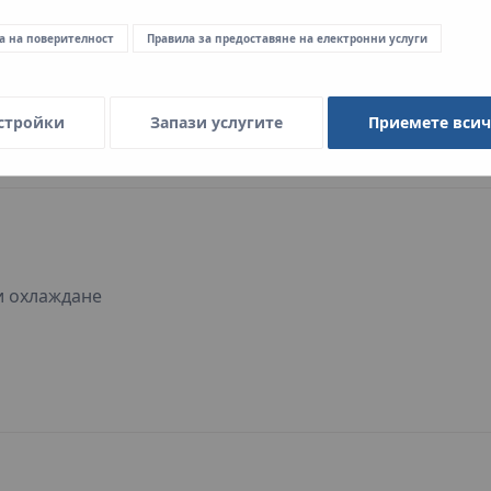
а на поверителност
Правила за предоставяне на електронни услуги
и охлаждане
стройки
Запази услугите
Приемете вси
и охлаждане