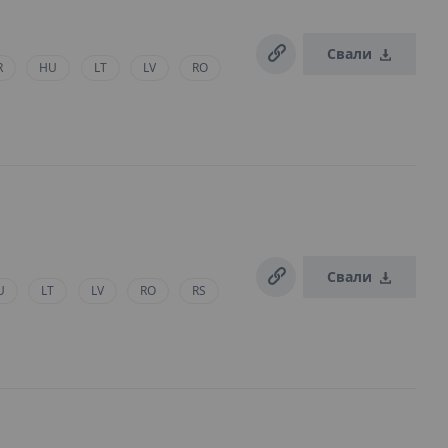
Свали
R
HU
LT
LV
RO
Свали
U
LT
LV
RO
RS