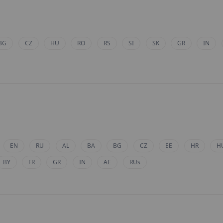
BG
CZ
HU
RO
RS
SI
SK
GR
IN
EN
RU
AL
BA
BG
CZ
EE
HR
H
BY
FR
GR
IN
AE
RUs