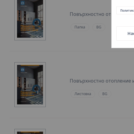
Политик
Повърхностно отопление 
Папка
BG
На
Повърхностно отопление 
Листовка
BG