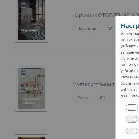
Наръчник ОТОПЛЕНИЕ И 
Настр
Наръчник
BG
Използвам
непрекъс
уебсайт 
за правил
функции.
нашия уе
уебсайт. 
Като щрак
бисквитки
Мултисистемни тръбни ин
изберете 
да оттегл
Папка
BG