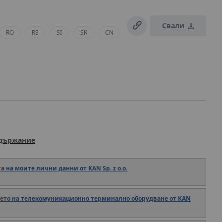
Свали
RO
RS
SI
SK
CN
ъдържание
та
на моите лични данни от KAN Sp. z o.o.
ето
на телекомуникационно терминално оборудване от KAN