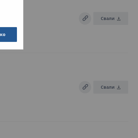
Свали
чко
Свали