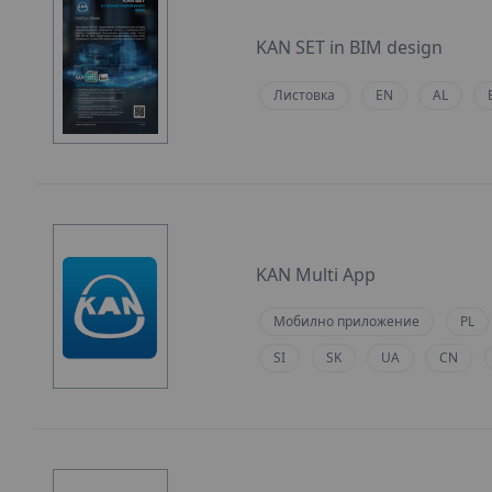
KAN SET in BIM design
Листовка
EN
AL
KAN Multi App
Мобилно приложение
PL
SI
SK
UA
CN