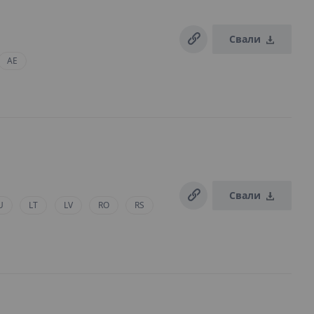
Свали
AE
Свали
U
LT
LV
RO
RS