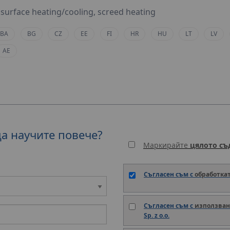
surface heating/cooling, screed heating
BA
BG
CZ
EE
FI
HR
HU
LT
LV
AE
да научите повече?
Маркирайте
цялото с
Съгласен съм с
обработка
Съгласен съм с
използван
Sp. z o.o.