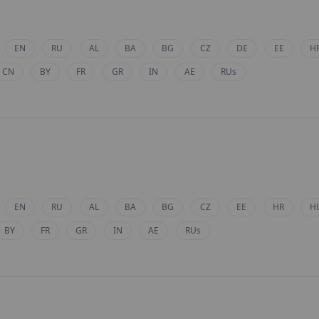
EN
RU
AL
BA
BG
CZ
DE
EE
H
CN
BY
FR
GR
IN
AE
RUs
EN
RU
AL
BA
BG
CZ
EE
HR
H
BY
FR
GR
IN
AE
RUs