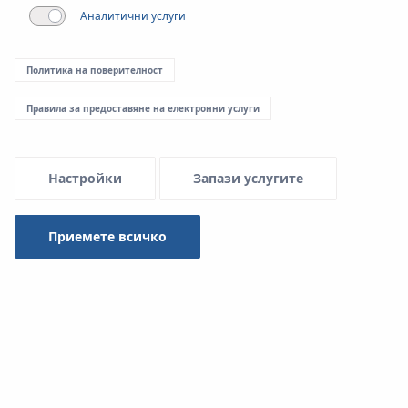
Аналитични услуги
Menu Systemowe
Политика на поверителност
Правила за предоставяне на електронни услуги
За повърхностни отоплителни и охладителни
инсталации KAN предоставя широка гама от тръби,
както по отношение на диаметрите, така и по
Настройки
Запази услугите
отношение на видовете. Това дава възможност да се
избере технически и икономически оптимално
решение, като в същото време отговаря на всички
Приемете всичко
изисквания на клиента.
За извършване на повърхностно отопление и
охлаждане на открито се препоръчват два основни
вида KAN-therm тръби - PEXC и PERT тръби с EVOH
слой и blueFLOOR PERT тръби.