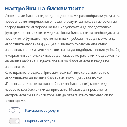
Настройки на бисквитките
Използваме бисквитки, за да предоставяме разнообразни услуги, да
подобряваме непрекъснато нашите услуги, да показваме реклами
KAN-therm
SYSTEM
според вашите интереси на нашия уебсайт и да предоставяме
Football
функции на социалните медии. Някои бисквитки са необходими за
Тръби
правилното функциониране на нашия уебсайт и за да можете да
използвате неговите функции. С вашето съгласие ние също
използваме аналитични бисквитки, за да подобрим нашия уебсайт,
Приложения
и маркетингови бисквитки, за да показваме реклами и съдържание
на нашия уебсайт. Научете повече за бисквитките и как да ги
използвате.
Като щракнете върху „Приемам всички“, вие се съгласявате с
използването на всички бисквитки. Като щракнете върху
„Персонализиране на настройките за бисквитки“, можете да
изберете кои бисквитки да приемете. Можете да промените
настройките си за бисквитки или да оттеглите съгласието си по
всяко време.
Изискване за услуги
Маркетинг услуги