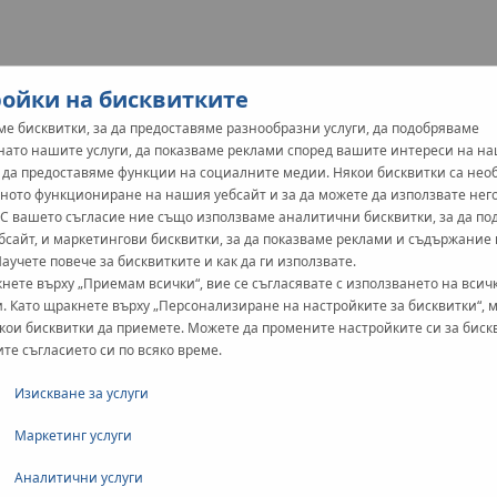
Тръби
Фитинги
Инструменти
Монтаж
Докумен
ойки на бисквитките
е бисквитки, за да предоставяме разнообразни услуги, да подобряваме
нато нашите услуги, да показваме реклами според вашите интереси на н
и да предоставяме функции на социалните медии. Някои бисквитки са не
ното функциониране на нашия уебсайт и за да можете да използвате нег
 С вашето съгласие ние също използваме аналитични бисквитки, за да п
бсайт, и маркетингови бисквитки, за да показваме реклами и съдържание
Научете повече за бисквитките и как да ги използвате.
нете върху „Приемам всички“, вие се съгласявате с използването на всич
. Като щракнете върху „Персонализиране на настройките за бисквитки“, 
кои бисквитки да приемете. Можете да промените настройките си за биск
ите съгласието си по всяко време.
Изискване за услуги
Маркетинг услуги
Аналитични услуги