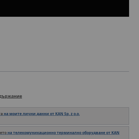
ъдържание
та
на моите лични данни от KAN Sp. z o.o.
ето
на телекомуникационно терминално оборудване от KAN