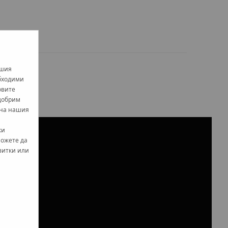
ти
ашия
обходими
овите
одобрим
 на нашия
ки
можете да
витки или