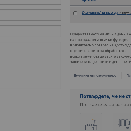
Съгласен/на съм да
получ
Предоставянето на лични данни е
вашия профил и всички функциона
включително правото на достъп д
ограничаването на обработката, п
всяко време, без да засяга законн
защитата на данните е допълните
Политика на поверителност
Пр
Потвърдете, че не ст
Посочете една вярна 