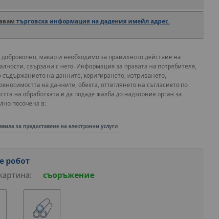
авам
търговска информация на дадения имейл адрес.
 доброволно, макар и необходимо за правилното действие на
лности, свързани с него. Информация за правата на потребителя,
о съдържанието на данните, коригирането, изтриването,
реносимостта на данните, обекта, оттеглянето на съгласието по
остта на обработката и да подаде жалба до надзорния орган за
лно посочена в:
авила за предоставяне на електронни услуги
е робот
картина:
съоръжение