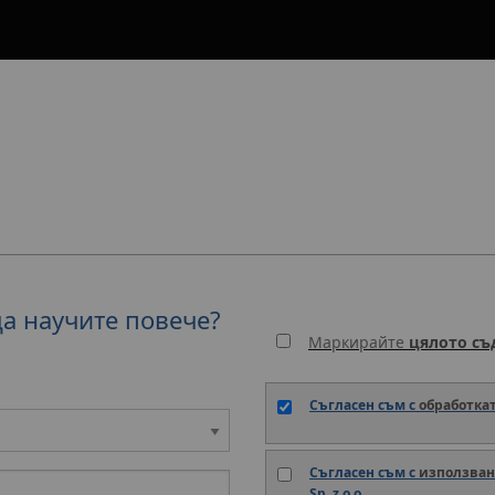
да научите повече?
Маркирайте
цялото с
Съгласен съм с
обработка
Съгласен съм с
използван
Sp. z o.o.