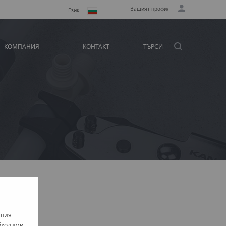
Вашият профил
Език
КОМПАНИЯ
КОНТАКТ
ТЪРСИ
ашия
обходими