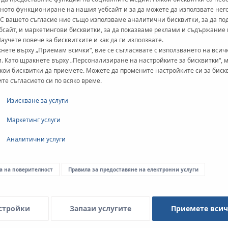
ното функциониране на нашия уебсайт и за да можете да използвате нег
 С вашето съгласие ние също използваме аналитични бисквитки, за да п
бсайт, и маркетингови бисквитки, за да показваме реклами и съдържание
Научете повече за бисквитките и как да ги използвате.
нете върху „Приемам всички“, вие се съгласявате с използването на всич
. Като щракнете върху „Персонализиране на настройките за бисквитки“, 
кои бисквитки да приемете. Можете да промените настройките си за биск
ите съгласието си по всяко време.
Изискване за услуги
Маркетинг услуги
Аналитични услуги
а на поверителност
Правила за предоставяне на електронни услуги
стройки
Запази услугите
Приемете вси