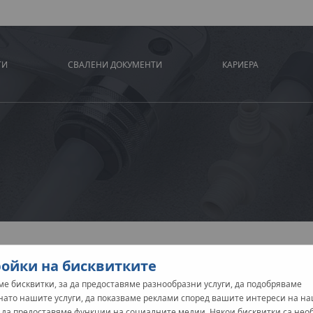
ТИ
СВАЛЕНИ ДОКУМЕНТИ
КАРИЕРА
ойки на бисквитките
е бисквитки, за да предоставяме разнообразни услуги, да подобряваме
нато нашите услуги, да показваме реклами според вашите интереси на н
и да предоставяме функции на социалните медии. Някои бисквитки са не