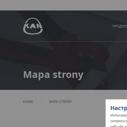
ПРОДУК
Mapa strony
HOME
CURRENT:
MAPA STRONY
Настр
Използвам
непрекъс
уебсайт 