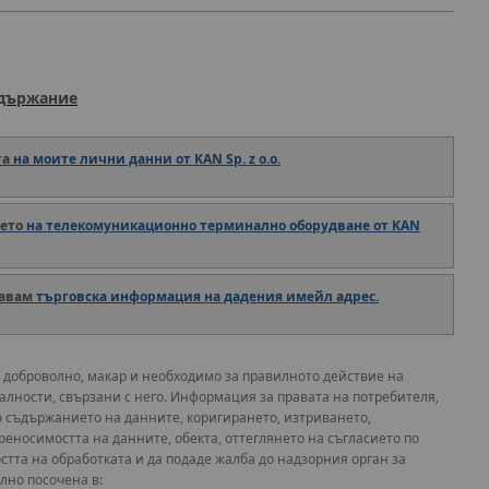
ъдържание
та
на моите лични данни от KAN Sp. z o.o.
ето
на телекомуникационно терминално оборудване от KAN
авам
търговска информация на дадения имейл адрес.
 доброволно, макар и необходимо за правилното действие на
лности, свързани с него. Информация за правата на потребителя,
о съдържанието на данните, коригирането, изтриването,
реносимостта на данните, обекта, оттеглянето на съгласието по
остта на обработката и да подаде жалба до надзорния орган за
лно посочена в: