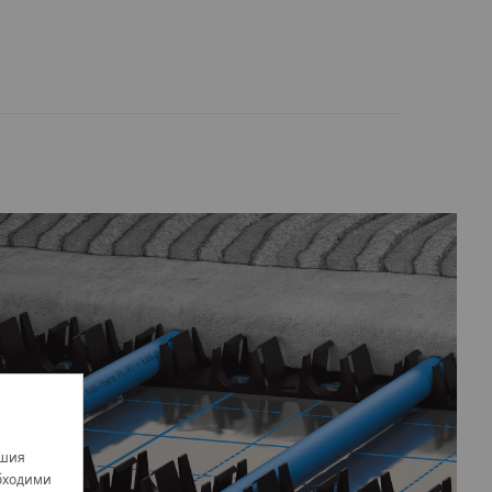
ашия
обходими