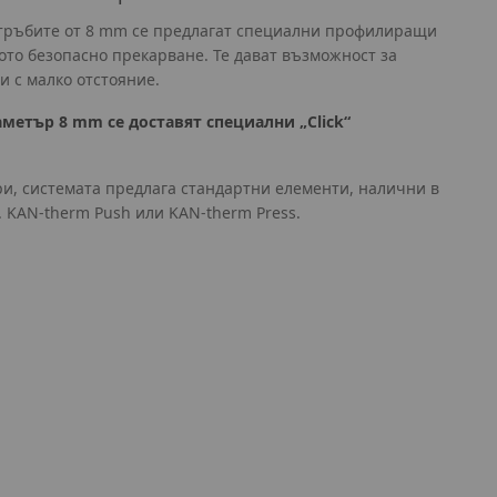
 тръбите от 8 mm се предлагат специални профилиращи
ното безопасно прекарване. Те дават възможност за
и с малко отстояние.
аметър 8 mm се доставят специални „Click“
ри, системата предлага стандартни елементи, налични в
. KAN-therm Push или KAN-therm Press.