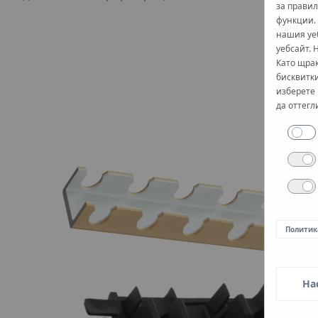
за правил
функции.
нашия уе
уебсайт. 
Като щрак
бисквитки
изберете 
да оттегл
Политик
На