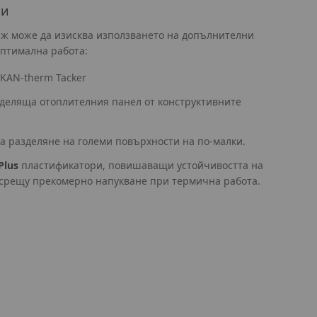
ти
ж може да изисква използването на допълнителни
оптимална работа:
KAN-therm Tacker
деляща отоплителния панел от конструктивните
а разделяне на големи повърхности на по-малки.
Plus
пластификатори, повишаващи устойчивостта на
срещу прекомерно напукване при термична работа.