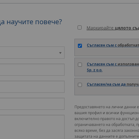
да научите повече?
Маркирайте
цялото с
Съгласен съм с
обработка
Съгласен съм с
използван
Sp. z o.o.
Съгласен/на съм да
получ
Предоставянето на лични данни е
вашия профил и всички функциона
включително правото на достъп д
ограничаването на обработката, п
всяко време, без да засяга законн
защитата на данните е допълните