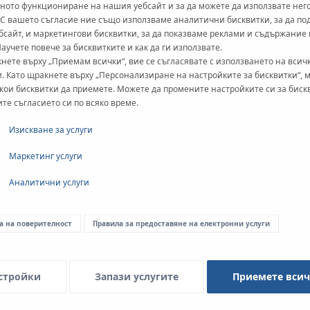
ното функциониране на нашия уебсайт и за да можете да използвате нег
 С вашето съгласие ние също използваме аналитични бисквитки, за да п
бсайт, и маркетингови бисквитки, за да показваме реклами и съдържание
Научете повече за бисквитките и как да ги използвате.
нете върху „Приемам всички“, вие се съгласявате с използването на всич
. Като щракнете върху „Персонализиране на настройките за бисквитки“, 
кои бисквитки да приемете. Можете да промените настройките си за биск
ите съгласието си по всяко време.
Изискване за услуги
Маркетинг услуги
Аналитични услуги
а на поверителност
Правила за предоставяне на електронни услуги
Релсови ленти
Изработени от пластмаса и се
стройки
Запази услугите
Приемете вси
Жлебните ленти се предлагат 