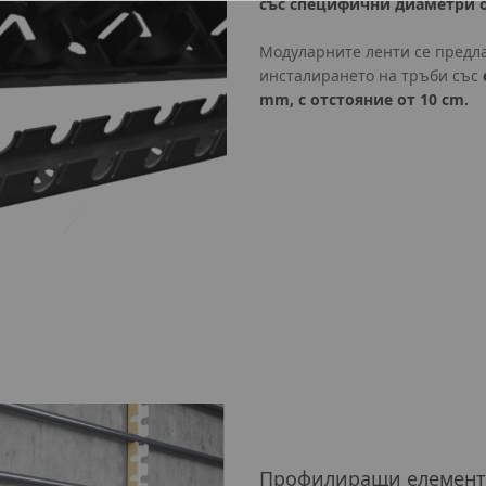
със специфични диаметри от
Модуларните ленти се предл
инсталирането на тръби със
mm, с отстояние от 10 cm.
Профилиращи елемент