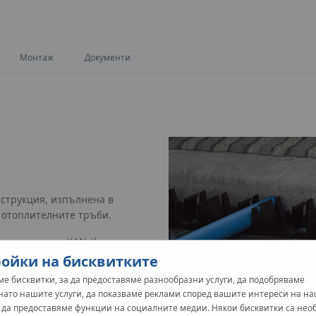
Монтаж
Документи
струкция, изпълнена в
 отоплителните тръби.
олация, напр. KAN-therm
ойки на бисквитките
е бисквитки, за да предоставяме разнообразни услуги, да подобряваме
елни инструменти.
нато нашите услуги, да показваме реклами според вашите интереси на н
и да предоставяме функции на социалните медии. Някои бисквитки са не
ат офертата.