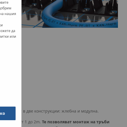
овите
одобрим
 на нашия
ки
можете да
витки или
 предлагат в две конструкции: жлебна и модулна.
чко
в секции от 1 до 2m.
Те позволяват монтаж на тръби