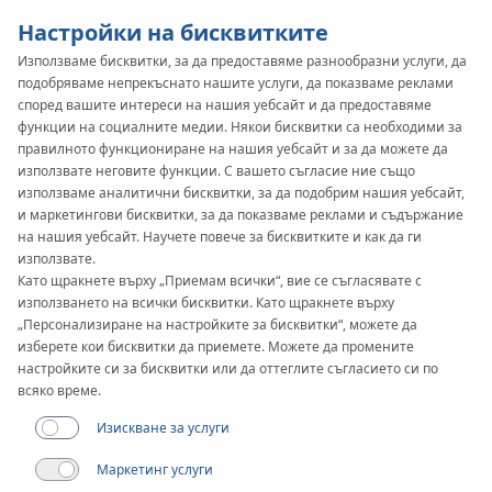
Настройки на бисквитките
Използваме бисквитки, за да предоставяме разнообразни услуги, да
подобряваме непрекъснато нашите услуги, да показваме реклами
KAN-therm
SYSTEM
според вашите интереси на нашия уебсайт и да предоставяме
Steel
функции на социалните медии. Някои бисквитки са необходими за
правилното функциониране на нашия уебсайт и за да можете да
използвате неговите функции. С вашето съгласие ние също
използваме аналитични бисквитки, за да подобрим нашия уебсайт,
Реализации
и маркетингови бисквитки, за да показваме реклами и съдържание
на нашия уебсайт. Научете повече за бисквитките и как да ги
използвате.
Приложения
Като щракнете върху „Приемам всички“, вие се съгласявате с
използването на всички бисквитки. Като щракнете върху
„Персонализиране на настройките за бисквитки“, можете да
изберете кои бисквитки да приемете. Можете да промените
настройките си за бисквитки или да оттеглите съгласието си по
всяко време.
Изискване за услуги
Маркетинг услуги