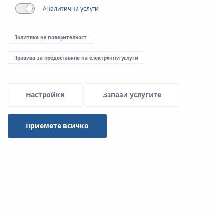
Аналитични услуги
Menu Systemowe
Политика на поверителност
Минали проекти
Правила за предоставяне на електронни услуги
Реализации Всички наши реализации извършени в
Системата
KAN-therm Steel
, както в Полша, така и в
Настройки
Запази услугите
чужбина са идеалното потвърждение за най-високото
качество на нашите продукти.
Приемете всичко
Категория
System KAN-therm