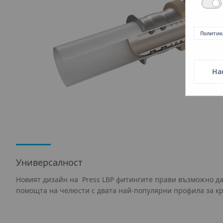
Политик
На
Универсалност
Новият дизайн на Press LBP фитингите прави възможно да
помощта на челюсти с двата най-популярни профила за кри