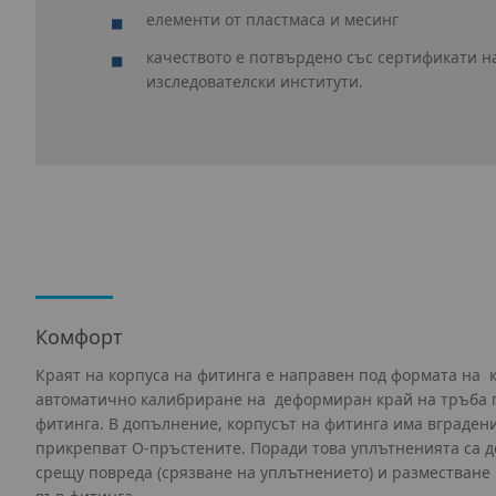
елементи от пластмаса и месинг
качеството е потвърдено със сертификати н
изследователски институти.
Комфорт
Краят на корпуса на фитинга е направен под формата на к
автоматично калибриране на деформиран край на тръба 
фитинга. В допълнение, корпусът на фитинга има вградени
прикрепват O‑пръстените. Поради това уплътненията са
срещу повреда (срязване на уплътнението) и разместване