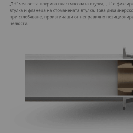
„TH“ челюстта покрива пластмасовата втулка, „U“ е фикси
втулка и фланеца на стоманената втулка. Това дизайнерс
при сглобяване, произтичащи от неправилно позиционир
челюсти.