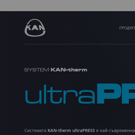
ПРОДУК
KAN-therm
SYSTEM
P
ultra
Системата
KAN‑therm ultraPRESS
е най-съвременна