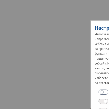
Настр
Използвам
непрекъс
уебсайт 
за правил
функции.
нашия уе
уебсайт. 
Като щрак
бисквитки
изберете 
да оттегл