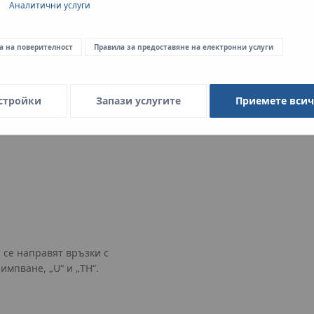
Аналитични услуги
LBP система
(Изтичане преди пресоване),
време на пълнене на инсталац
а на поверителност
Правила за предоставяне на електронни услуги
съотвествие с насоките на D
на непресовани връзки, дори
стройки
Запази услугите
Приемете вси
 се направят връзки с
мпване, „U“ и „TH“.