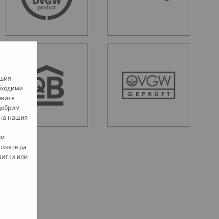
ашия
обходими
овите
одобрим
 на нашия
ки
можете да
витки или