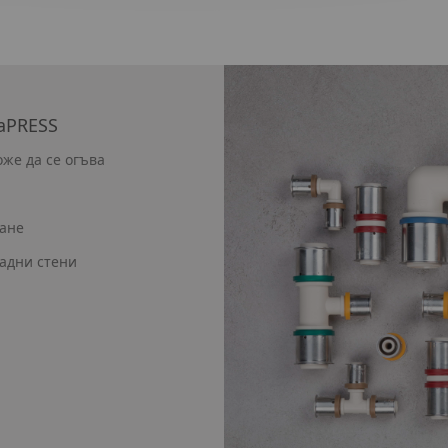
aPRESS
оже да се огъва
ране
адни стени