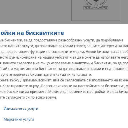
ойки на бисквитките
е бисквитки, за да предоставяме разнообразни услуги, да подобряваме
нато нашите услуги, да показваме реклами според вашите интереси на н
и да предоставяме функции на социалните медии. Някои бисквитки са не
ното функциониране на нашия уебсайт и за да можете да използвате нег
 С вашето съгласие ние също използваме аналитични бисквитки, за да п
бсайт, и маркетингови бисквитки, за да показваме реклами и съдържание
Научете повече за бисквитките и как да ги използвате.
нете върху „Приемам всички“, вие се съгласявате с използването на всич
. Като щракнете върху „Персонализиране на настройките за бисквитки“, 
кои бисквитки да приемете. Можете да промените настройките си за биск
ите съгласието си по всяко време.
Изискване за услуги
Маркетинг услуги