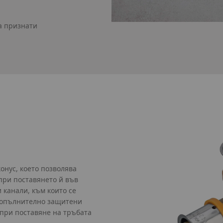
а признати
онус, което позволява
при поставянето й във
 канали, към които се
 допълнително защитени
 при поставяне на тръбата