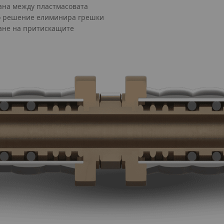
рана между пластмасовата
ко решение елиминира грешки
ане на притискащите