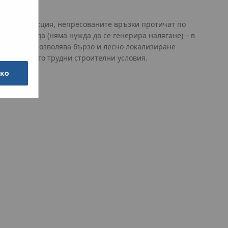
 с тази функция, непресованите връзки протичат по
ията с вода (няма нужда да се генерира налягане) – в
VGW. Това позволява бързо и лесно локализиране
 и при много трудни строителни условия.
чко