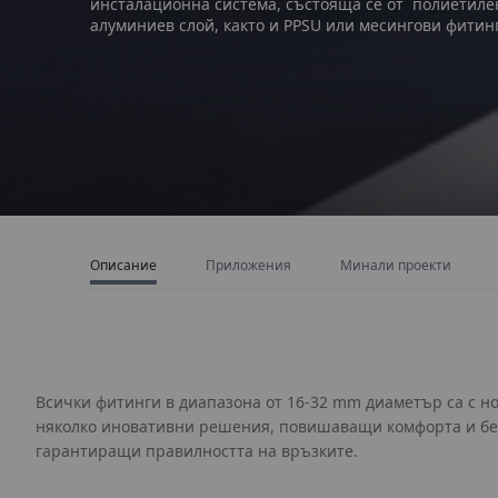
инсталационна система, състояща се от полиетиле
алуминиев слой, както и PPSU или месингови фитин
Описание
Приложения
Минали проекти
Всички фитинги в диапазона от 16-32 mm диаметър са с но
няколко иновативни решения, повишаващи комфорта и бе
гарантиращи правилността на връзките.