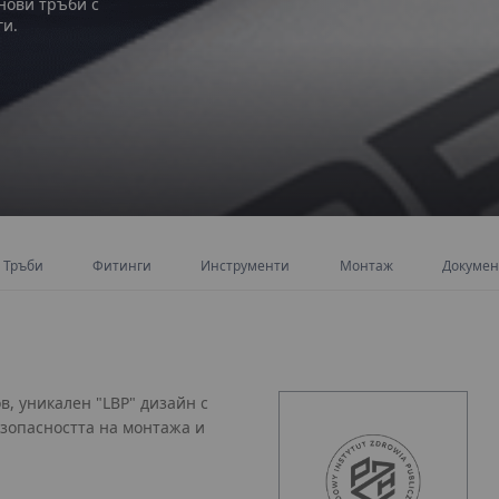
нови тръби с
ги.
Тръби
Фитинги
Инструменти
Монтаж
Докумен
в, уникален "LBP" дизайн с
зопасността на монтажа и