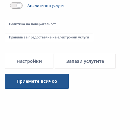
Аналитични услуги
Menu Systemowe
Политика на поверителност
Свалени документи
Правила за предоставяне на електронни услуги
Настройки
Запази услугите
System KAN-therm
Приемете всичко
Вид
-- изберете --
Търси