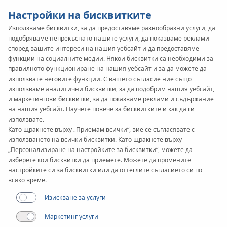
Настройки на бисквитките
Използваме бисквитки, за да предоставяме разнообразни услуги, да
подобряваме непрекъснато нашите услуги, да показваме реклами
KAN-therm
SYSTEM
според вашите интереси на нашия уебсайт и да предоставяме
Tacker
функции на социалните медии. Някои бисквитки са необходими за
правилното функциониране на нашия уебсайт и за да можете да
използвате неговите функции. С вашето съгласие ние също
използваме аналитични бисквитки, за да подобрим нашия уебсайт,
Документи
и маркетингови бисквитки, за да показваме реклами и съдържание
на нашия уебсайт. Научете повече за бисквитките и как да ги
използвате.
Приложения
Като щракнете върху „Приемам всички“, вие се съгласявате с
използването на всички бисквитки. Като щракнете върху
„Персонализиране на настройките за бисквитки“, можете да
изберете кои бисквитки да приемете. Можете да промените
настройките си за бисквитки или да оттеглите съгласието си по
всяко време.
Изискване за услуги
Маркетинг услуги