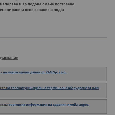
използва и за подове с вече поставена
еновиране и освежаване на пода)
ъдържание
та
на моите лични данни от KAN Sp. z o.o.
ето
на телекомуникационно терминално оборудване от KAN
авам
търговска информация на дадения имейл адрес.