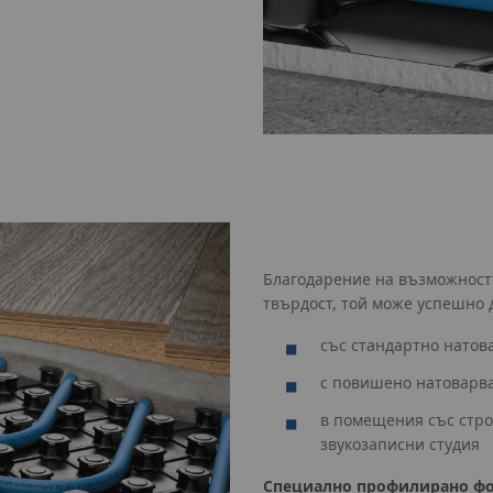
Благодарение на възможностт
твърдост, той може успешно д
със стандартно натов
с повишено натоварва
в помещения със стро
звукозаписни студия
Специално профилирано фол