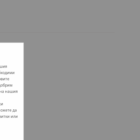
ашия
обходими
овите
одобрим
 на нашия
ки
можете да
витки или