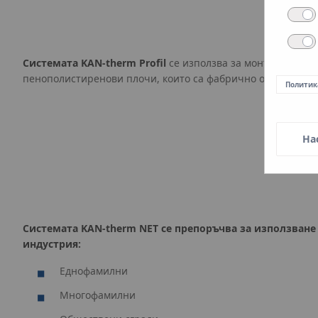
Системата KAN-therm Profil
се използва за монтаж на сис
пенополистиренови плочи, които са фабрично оборудвани 
Политик
На
Системата KAN-therm NET се препоръчва за използване
индустрия:
Еднофамилни
Многофамилни