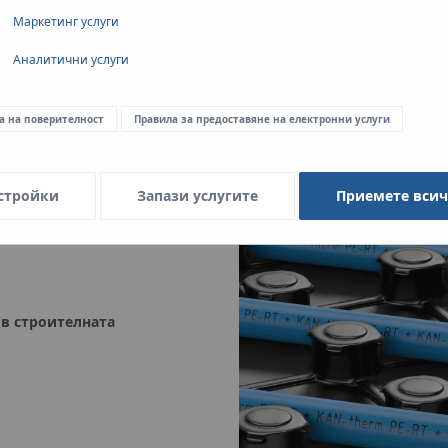
Маркетинг услуги
Аналитични услуги
теми за подово отопление и охлаждане, изпълнени по мокър м
със система за закрепване на отоплителните тръби.
а на поверителност
Правила за предоставяне на електронни услуги
стройки
Запази услугите
Приемете вси
 в строителната