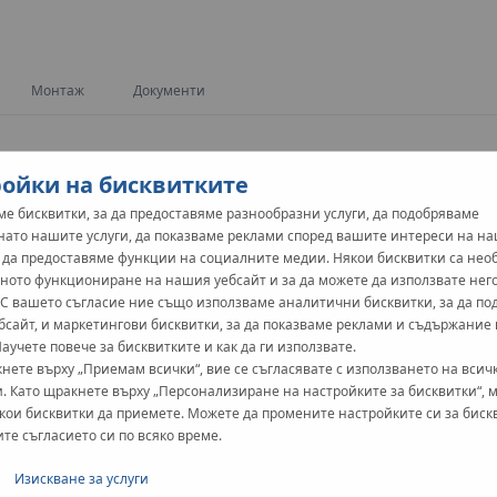
Я
Монтаж
Документи
ойки на бисквитките
е бисквитки, за да предоставяме разнообразни услуги, да подобряваме
нато нашите услуги, да показваме реклами според вашите интереси на н
и да предоставяме функции на социалните медии. Някои бисквитки са не
ното функциониране на нашия уебсайт и за да можете да използвате нег
 С вашето съгласие ние също използваме аналитични бисквитки, за да п
бсайт, и маркетингови бисквитки, за да показваме реклами и съдържание
Научете повече за бисквитките и как да ги използвате.
нете върху „Приемам всички“, вие се съгласявате с използването на всич
. Като щракнете върху „Персонализиране на настройките за бисквитки“, 
кои бисквитки да приемете. Можете да промените настройките си за биск
ите съгласието си по всяко време.
Изискване за услуги