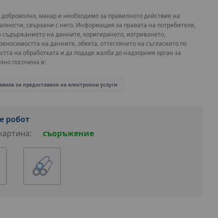
 доброволно, макар и необходимо за правилното действие на
лности, свързани с него. Информация за правата на потребителя,
о съдържанието на данните, коригирането, изтриването,
реносимостта на данните, обекта, оттеглянето на съгласието по
остта на обработката и да подаде жалба до надзорния орган за
лно посочена в:
авила за предоставяне на електронни услуги
е робот
картина:
съоръжение