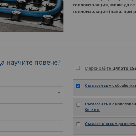
топлоизолация, може да се 
топлоизолация (напр. при р
да научите повече?
Маркирайте
цялото с
Съгласен съм с
обработка
Съгласен съм с
използван
Sp. z o.o.
Съгласен/на съм да
получ