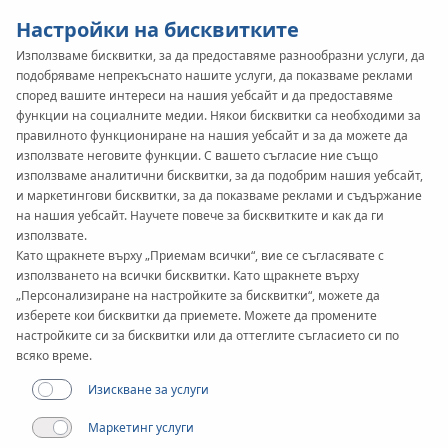
Настройки на бисквитките
Използваме бисквитки, за да предоставяме разнообразни услуги, да
подобряваме непрекъснато нашите услуги, да показваме реклами
според вашите интереси на нашия уебсайт и да предоставяме
функции на социалните медии. Някои бисквитки са необходими за
правилното функциониране на нашия уебсайт и за да можете да
използвате неговите функции. С вашето съгласие ние също
използваме аналитични бисквитки, за да подобрим нашия уебсайт,
и маркетингови бисквитки, за да показваме реклами и съдържание
на нашия уебсайт. Научете повече за бисквитките и как да ги
използвате.
Като щракнете върху „Приемам всички“, вие се съгласявате с
използването на всички бисквитки. Като щракнете върху
„Персонализиране на настройките за бисквитки“, можете да
изберете кои бисквитки да приемете. Можете да промените
настройките си за бисквитки или да оттеглите съгласието си по
всяко време.
НЕ МОЖЕТЕ ДА ГО НАПРАВИТЕ ПО ГРЕШНИЯ
Изискване за услуги
НАЧИН!
Маркетинг услуги
Сглобяването на системата никога не е било