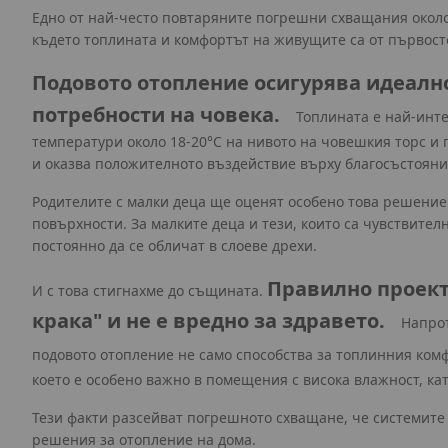
Едно от най-често повтаряните погрешни схващания около
където топлината и комфортът на живущите са от първос
Подовото отопление осигурява идеалн
потребности на човека.
Топлината е най-инте
температури около 18-20°C на нивото на човешкия торс и 
и оказва положителното въздействие върху благосъстояни
Родителите с малки деца ще оценят особено това решение.
повърхности. За малките деца и тези, които са чувствител
постоянно да се обличат в слоеве дрехи.
Правилно проект
И с това стигнахме до същината.
крака" и не е вредно за здравето.
Напрот
подовото отопление не само способства за топлинния ком
което е особено важно в помещения с висока влажност, кат
Тези факти разсейват погрешното схващане, че системите
решения за отопление на дома.