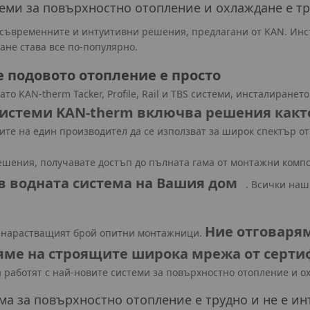
еми за повърхностно отопление и охлаждане е тру
с съвременните и интуитивни решения, предлагани от KAN. Инст
не става все по-популярно.
е подовото отопление е просто
то KAN-therm Tacker, Profile, Rail и TBS системи, инсталиран
системи KAN-therm включва решения както 
ите на един производител да се използват за широк спектър от
решения, получавате достъп до пълната гама от монтажни комп
ъв водната система на Вашия дом
. Всички наш
Ние отговаря
 и нарастващият брой опитни монтажници.
вяме на строящите широка мрежа от серт
 работят с най-новите системи за повърхностно отопление и о
ма за повърхностно отопление е трудно и не е ин