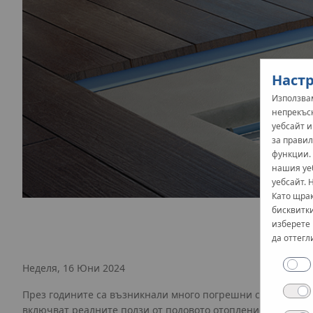
Настр
Използвам
непрекъс
уебсайт 
за правил
функции.
нашия уе
уебсайт. 
Като щрак
бисквитки
изберете 
да оттегл
Неделя, 16 Юни 2024
През годините са възникнали много погрешни схващания 
включват реалните ползи от подовото отопление. Време е