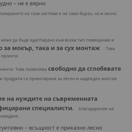
дно – не е вярно
алирането на тези системи е не само бързо, но и лесно.
ето може да бъде адаптирано към всеки тип помещение и
за мокър, така и за сух монтаж
. Това
 проекти.
свободно да сглобявате
оненти. Това позволява
и продукти са проектирани за лесен и надежден монтаж
ме на нуждите на съвременната
ифицирани специалисти.
Благодарение на
хлаждане.
туитивно – всъщност е приказно лесно