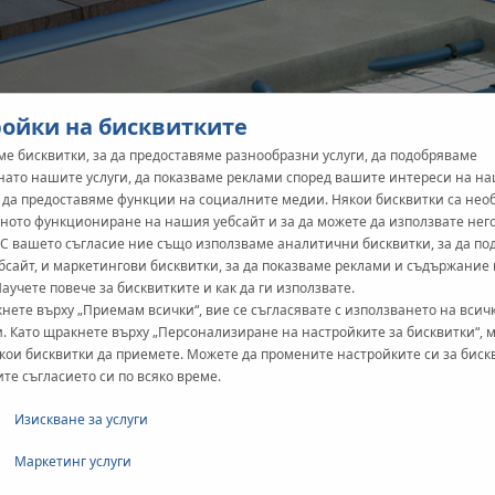
ойки на бисквитките
е бисквитки, за да предоставяме разнообразни услуги, да подобряваме
нато нашите услуги, да показваме реклами според вашите интереси на н
и да предоставяме функции на социалните медии. Някои бисквитки са не
ното функциониране на нашия уебсайт и за да можете да използвате нег
 С вашето съгласие ние също използваме аналитични бисквитки, за да п
бсайт, и маркетингови бисквитки, за да показваме реклами и съдържание
Научете повече за бисквитките и как да ги използвате.
нете върху „Приемам всички“, вие се съгласявате с използването на всич
. Като щракнете върху „Персонализиране на настройките за бисквитки“, 
кои бисквитки да приемете. Можете да промените настройките си за биск
ите съгласието си по всяко време.
Изискване за услуги
Маркетинг услуги
за подовото отопление. Всъщност много от тези убеждения пр
 да разсеем тези погрешни схващания и да видим как съвреме