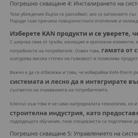
Погрешно схващане 4: Инсталирането на сист
Тези убеждения бързо се разсейват, ако се запознаете съ
Поради тази причина повърхностното отопление и охлажда
Изберете KAN продукти и се уверете, ч
С широка гама от тръби, изолация и крепежни елементи, ка
гамата от 
потребности на потребителя. Освен това,
осигурява висока степен на гъвкавост и позволява продукт
Важно е да се отбележи и това, че избирайки KAN-therm 
системата и лесно да я интегрирате в
съответно на очакванията на потребителите.
Ключът към това е не само напредналата технология, но
строителна индустрия, като предоста
подходящото обучение, тези специалисти са подготвени да
Погрешно схващане 5: Управлението на систе