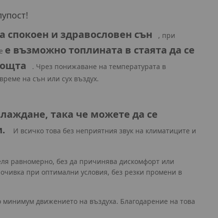
лупост!
а спокоен и здравословен сън
, при
е възможно топлината в стаята да се
ие
нощта
. Чрез понижаване на температурата в
време на сън или сух въздух.
лаждане, така че можете да се
.
И всичко това без неприятния звук на климатиците и
деля равномерно, без да причинява дискомфорт или
почивка при оптимални условия, без резки промени в
о минимум движението на въздуха. Благодарение на това