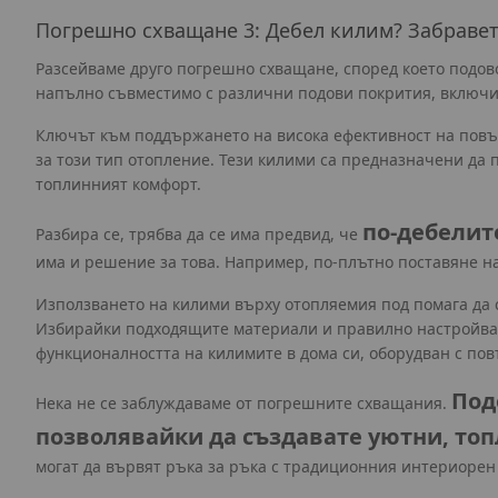
Погрешно схващане 3: Дебел килим? Забравет
Разсейваме друго погрешно схващане, според което подов
напълно съвместимо с различни подови покрития, включи
Ключът към поддържането на висока ефективност на повър
за този тип отопление. Тези килими са предназначени да 
топлинният комфорт.
по-дебелит
Разбира се, трябва да се има предвид, че
има и решение за това. Например, по-плътно поставяне на
Използването на килими върху отопляемия под помага да с
Избирайки подходящите материали и правилно настройвайк
функционалността на килимите в дома си, оборудван с по
Под
Нека не се заблуждаваме от погрешните схващания.
позволявайки да създавате уютни, топ
могат да вървят ръка за ръка с традиционния интериорен