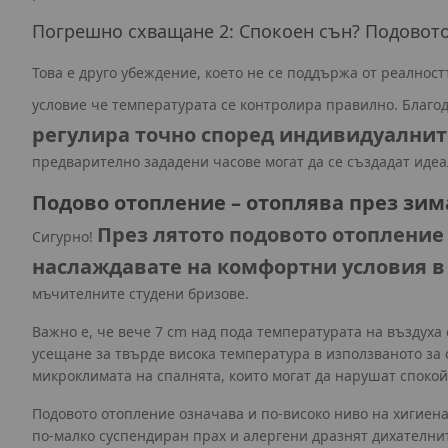
Погрешно схващане 2: Спокоен сън? Подовото 
Това е друго убеждение, което не се поддържа от реалност
условие че температурата се контролира правилно. Благ
регулира точно според индивидуалнит
предварително зададени часове могат да се създадат идеал
Подово отопление – отоплява през зим
През лятото подовото отопление
Сигурно!
наслаждавате на комфортни условия в 
мъчителните студени бризове.
Важно е, че вече 7 cm над пода температурата на въздуха
усещане за твърде висока температура в използваното за
микроклимата на спалнята, които могат да нарушат споко
Подовото отопление означава и по-високо ниво на хигиен
по-малко суспендиран прах и алергени дразнят дихателни