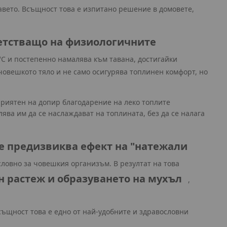
авето. Всъщност това е изпитано решение в домовете,
ветстващо на физиологичните
°C и постепенно намалява към тавана, достигайки
човешкото тяло и не само осигурява топлинен комфорт, но
приятен на допир благодарение на леко топлите
ява им да се наслаждават на топлината, без да се налага
е предизвиква ефект на "натежали
ловно за човешкия организъм. В резултат на това
н растеж и образуването на мухъл
,
същност това е едно от най-удобните и здравословни