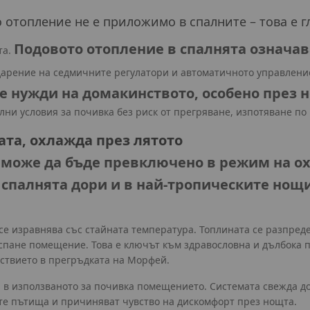
отопление не е приложимо в спалните – това е г
Подовото отопление в спалнята означав
та.
одарение на седмичните регулатори и автоматичното управлен
е нужди на домакинството, особено през 
ни условия за почивка без риск от прегряване, изпотяване по 
ата, охлажда през лятото
 може да бъде превключено в режим на ох
спалнята дори и в най-тропическите нощи
 се изравнява със стайната температура. Топлината се разпре
 спане помещение. Това е ключът към здравословна и дълбока 
йствието в прегръдката на Морфей.
а в използваното за почивка помещението. Системата свежда д
те пътища и причиняват чувство на дискомфорт през нощта.