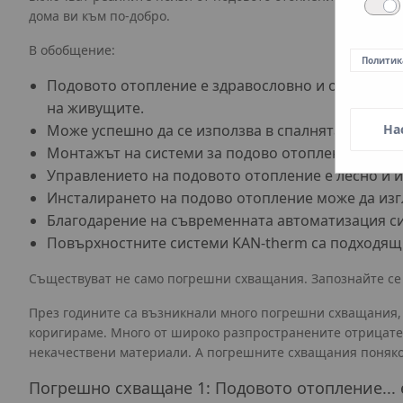
дома ви към по-добро.
В обобщение:
Политик
Подовото отопление е здравословно и осигурява
на живущите.
Може успешно да се използва в спалнята и благо
На
Монтажът на системи за подово отопление е лес
Управлението на подовото отопление е лесно и 
Инсталирането на подово отопление може да изгл
Благодарение на съвременната автоматизация си
Повърхностните системи KAN-therm са подходящи
Съществуват не само погрешни схващания. Запознайте се 
През годините са възникнали много погрешни схващания, 
коригираме. Много от широко разпространените отрицател
некачествени материали. А погрешните схващания поняког
Погрешно схващане 1: Подовото отопление... 