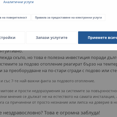
Аналитични услуги
а на поверителност
Правила за предоставяне на електронни услуги
 оптимално разпределение на температурата в цялото 
дарение на способността си точно да регулира температ
стройки
Запази услугите
Приемете вси
ен и бърз благодарение на съвременните инсталационн
интуитивно.
ежда скъпо, но това е полезна инвестиция поради дълг
стемите за подово отопление реагират бързо на темпе
 за преоборудване на по-стари сгради с подово или ст
и със 7-те най-важни факта за подовото отопление.
митове и прости недоразумения за системите за повърхностно 
ни мнения се дължат не на естеството на самата инсталация,
а са причинени от просто незнание или липса на доверие в н
е нездравословно? Това е огромна заблуда!