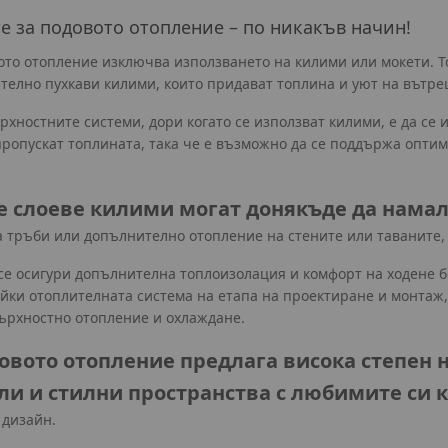
е за подовото отопление – по никакъв начин!
ото отопление изключва използването на килими или мокети. Т
телно пухкави килими, които придават топлина и уют на вътре
хностните системи, дори когато се използват килими, е да се
пропускат топлината, така че е възможно да се поддържа опти
е слоеве килими могат донякъде да намал
 тръби или допълнително отопление на стените или таваните, з
е осигури допълнителна топлоизолация и комфорт на ходене бо
и отоплителната система на етапа на проектиране и монтаж, м
върхностно отопление и охлаждане.
овото отопление предлага висока степен 
ли и стилни пространства с любимите си 
 дизайн.