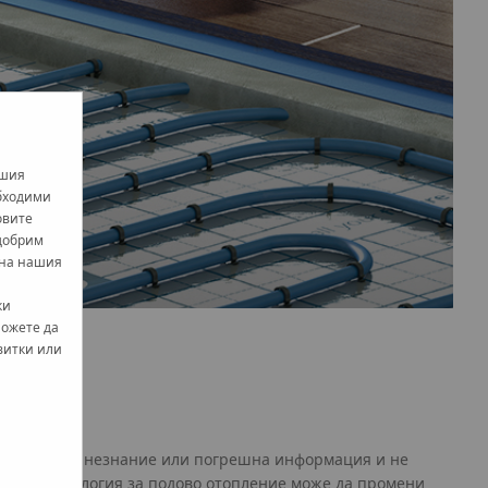
ашия
обходими
овите
одобрим
 на нашия
ки
можете да
витки или
оизтичат от незнание или погрешна информация и не
нната технология за подово отопление може да промени