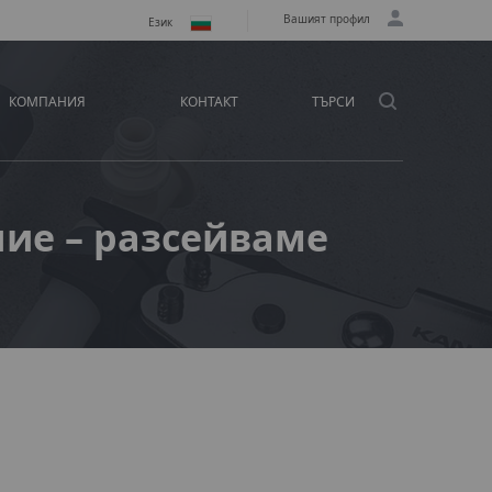
Вашият профил
Език
КОМПАНИЯ
КОНТАКТ
ТЪРСИ
ние – разсейваме