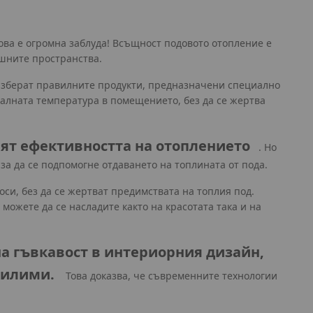
ова е огромна заблуда! Всъщност подовото отопление е
шните пространства.
 изберат правилните продукти, предназначени специално
малната температура в помещението, без да се жертва
ят ефективността на отоплението
. Но
а да се подпомогне отдаването на топлината от пода.
си, без да се жертват предимствата на топлия под.
ожете да се насладите както на красотата така и на
на гъвкавост в интериорния дизайн,
килими.
Това доказва, че съвременните технологии