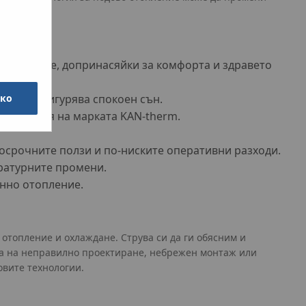
помещение, допринасяйки за комфорта и здравето
урата, осигурява спокоен сън.
чко
и решения на марката KAN-therm.
осрочните ползи и по-ниските оперативни разходи.
ратурните промени.
енно отопление.
отопление и охлаждане. Струва си да ги обясним и
 а на неправилно проектиране, небрежен монтаж или
овите технологии.