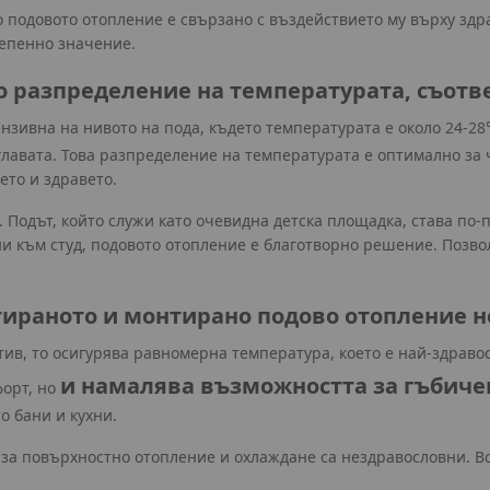
 подовото отопление е свързано с въздействието му върху здр
тепенно значение.
о разпределение на температурата, съот
нзивна на нивото на пода, където температурата е около 24-28
главата. Това разпределение на температурата е оптимално за 
ето и здравето.
 Подът, който служи като очевидна детска площадка, става по-
ни към студ, подовото отопление е благотворно решение. Позвол
ираното и монтирано подово отопление н
ив, то осигурява равномерна температура, което е най-здравос
и намалява възможността за гъбиче
форт, но
о бани и кухни.
 за повърхностно отопление и охлаждане са нездравословни. В