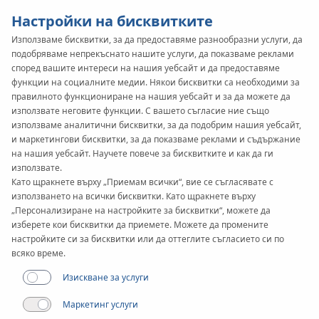
Настройки на бисквитките
Използваме бисквитки, за да предоставяме разнообразни услуги, да
подобряваме непрекъснато нашите услуги, да показваме реклами
KAN-therm
SYSTEM
според вашите интереси на нашия уебсайт и да предоставяме
Push
функции на социалните медии. Някои бисквитки са необходими за
правилното функциониране на нашия уебсайт и за да можете да
използвате неговите функции. С вашето съгласие ние също
използваме аналитични бисквитки, за да подобрим нашия уебсайт,
Documents
и маркетингови бисквитки, за да показваме реклами и съдържание
на нашия уебсайт. Научете повече за бисквитките и как да ги
използвате.
Приложения
Като щракнете върху „Приемам всички“, вие се съгласявате с
използването на всички бисквитки. Като щракнете върху
„Персонализиране на настройките за бисквитки“, можете да
изберете кои бисквитки да приемете. Можете да промените
настройките си за бисквитки или да оттеглите съгласието си по
всяко време.
Изискване за услуги
Маркетинг услуги