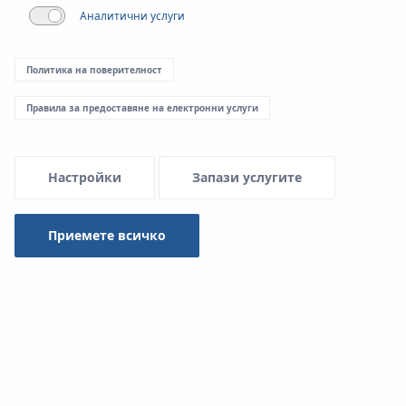
Аналитични услуги
Menu Systemowe
Политика на поверителност
Свалени документи
Правила за предоставяне на електронни услуги
Настройки
Запази услугите
System KAN-therm
Приемете всичко
Вид
-- изберете --
Търси